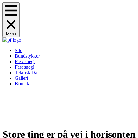
Menu
Silo
Bundstykker
Flex snegl
Fast snegl
Teknisk Data
Galleri
Kontakt
Store ting er på vej i horisonten