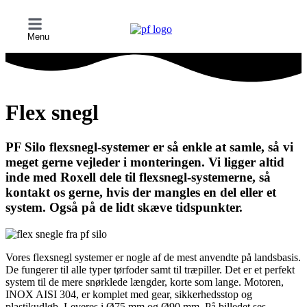
Menu
Flex snegl
PF Silo flexsnegl-systemer er så enkle at samle, så vi
meget gerne vejleder i monteringen. Vi ligger altid
inde med Roxell dele til flexsnegl-systemerne, så
kontakt os gerne, hvis der mangles en del eller et
system. Også på de lidt skæve tidspunkter.
Vores flexsnegl systemer er nogle af de mest anvendte på landsbasis.
De fungerer til alle typer tørfoder samt til træpiller. Det er et perfekt
system til de mere snørklede længder, korte som lange. Motoren,
INOX AISI 304, er komplet med gear, sikkerhedsstop og
plastikudløb. Leveres i Ø75 mm og Ø90 mm. På billedet ses