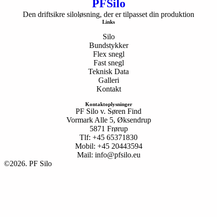
PFSilo
Den driftsikre siloløsning, der er tilpasset din produktion
Links
Silo
Bundstykker
Flex snegl
Fast snegl
Teknisk Data
Galleri
Kontakt
Kontaktoplysninger
PF Silo v. Søren Find

Vormark Alle 5, Øksendrup

5871 Frørup

Tlf: +45 65371830

Mobil: +45 20443594

Mail: info@pfsilo.eu
©2026.
PF Silo