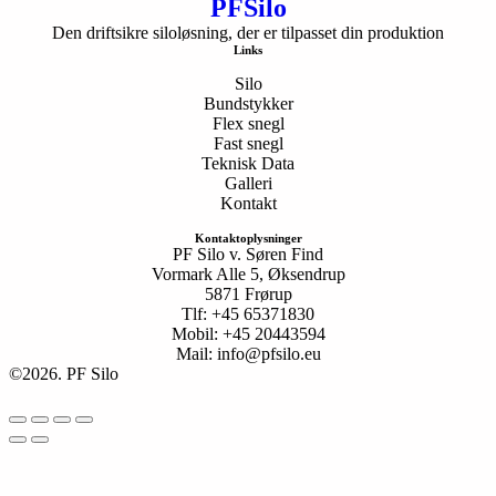
PFSilo
Den driftsikre siloløsning, der er tilpasset din produktion
Links
Silo
Bundstykker
Flex snegl
Fast snegl
Teknisk Data
Galleri
Kontakt
Kontaktoplysninger
PF Silo v. Søren Find

Vormark Alle 5, Øksendrup

5871 Frørup

Tlf: +45 65371830

Mobil: +45 20443594

Mail: info@pfsilo.eu
©2026.
PF Silo